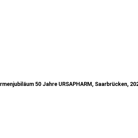
Einige unserer Feuerwerke
irmenjubiläum 50 Jahre URSAPHARM, Saarbrücken, 20
ielbank Saarbrücken "Belle Etage" Silvestergala seit 2
MetalGearCompetition
40 Jahre Spielbank Saarbrücken
proWIN