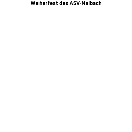
Weiherfest des ASV-Nalbach
Dorffest in Wahlschied
Beckinger Schmaus
Saar-Lor-Lux Classique Ralley
Weinfest in Lieser
Pfingstfest in Lieser
Dorffest in Altforweiler
VICTOR´s
Saarwiesenevent in Burbach, Sportfreunde Saar05
40 Jahre Restaurante Roma in Saarbrücken
Wirtschaftsempfang Campus Nobel Saarwellingen
over 40 party Köln