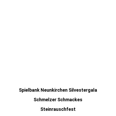
S'Brüdifäschd (Schweiz)
GRENZLANDFEST in Überherrn
Frischbier´s
Firmenfeier der Firma BO-FROST
The "HAMMER TO FALL - EVENT" Köln
Architekturbüro Thomas Becker
Firmenpräsentation der Firma F&R Neunkirchen
(mit 30 Minuten, größtes Feuerwerk im Saarland bisher
rg "altes Bootshaus" aprés Ski Party (Jägersburger W
Spielbank Neunkirchen Silvestergala
Schmelzer Schmackes
Steinrauschfest